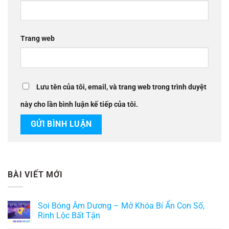
Trang web
Lưu tên của tôi, email, và trang web trong trình duyệt
này cho lần bình luận kế tiếp của tôi.
BÀI VIẾT MỚI
Soi Bóng Âm Dương – Mở Khóa Bí Ẩn Con Số,
Rinh Lộc Bất Tận