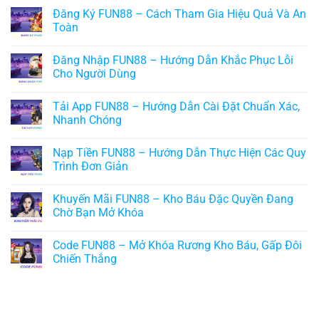
Đăng Ký FUN88 – Cách Tham Gia Hiệu Quả Và An
Toàn
Đăng Nhập FUN88 – Hướng Dẫn Khắc Phục Lỗi
Cho Người Dùng
Tải App FUN88 – Hướng Dẫn Cài Đặt Chuẩn Xác,
Nhanh Chóng
Nạp Tiền FUN88 – Hướng Dẫn Thực Hiện Các Quy
Trình Đơn Giản
Khuyến Mãi FUN88 – Kho Báu Đặc Quyền Đang
Chờ Bạn Mở Khóa
Code FUN88 – Mở Khóa Rương Kho Báu, Gấp Đôi
Chiến Thắng